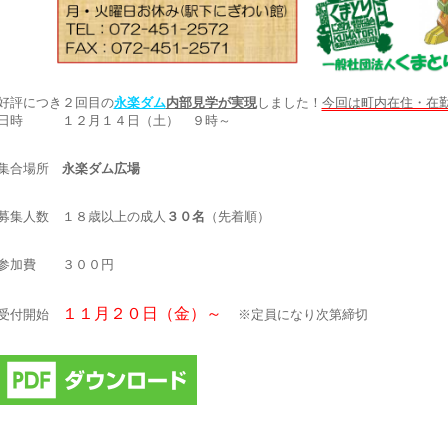
好評につき２回目の
永楽ダム
内部見学が実現
しました！
今回は町内在住・在
日時 １２月１４日（土） ９時～
集合場所
永楽ダム広場
募集人数 １８歳以上の成人
３０名
（先着順）
参加費 ３００円
１１月２０日（金）～
受付開始
※定員になり次第締切